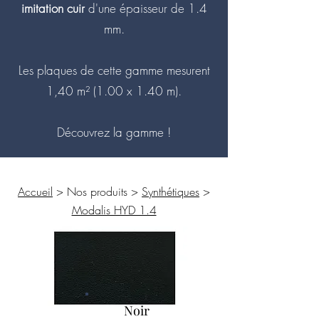
imitation cuir
d'une épaisseur de 1.4
mm.
Les plaques de cette gamme mesurent
1,40 m² (1.00 x 1.40 m).
Découvrez la gamme !
Accueil
> Nos produits >
Synthétiques
>
Modalis HYD 1.4
Noir