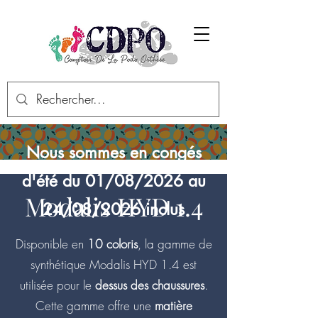
Nous sommes en congés
d'été du 01/08/2026 au
Modalis HYD 1.4
24/08/2026 inclus
Disponible en
10 coloris
, la gamme de
synthétique Modalis HYD 1.4 est
utilisée pour le
dessus des chaussures
.
Cette gamme offre une
matière