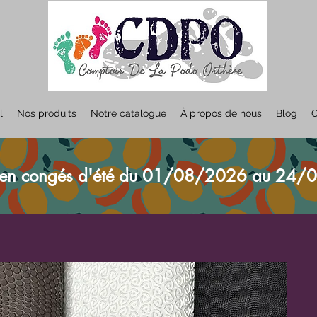
l
Nos produits
Notre catalogue
À propos de nous
Blog
C
en congés d'été du 01/08/2026 au 24/0