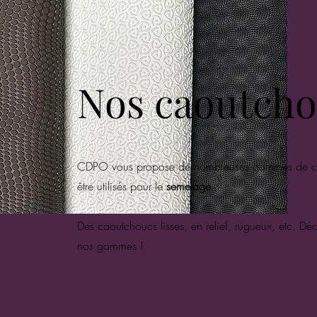
Nos caoutch
CDPO vous propose de nombreuses gammes de c
être utilisés pour le
semelage
.
Des caoutchoucs lisses, en relief, rugueux, etc. D
nos gammes !