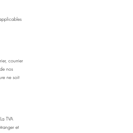
applicables
er, courrier
 de nos
ure ne soit
 La TVA
tranger et