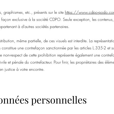
 graphismes, etc., présents sur le site
https://www.cdpo-podo.c
 façon exclusive à la société CDPO. Seule exception, les contenus
partenant à d’autres sociétés partenaires.
ribution, même partielle, de ces visuels est interdite. La représentat
 constitue une contrefaçon sanctionnée par les articles L.335-2 et s
 Le non-respect de cette prohibition représente également une contre
ile et pénale du contrefacteur. Pour finir, les propriétaires des élém
en justice à votre encontre.
onnées personnelles