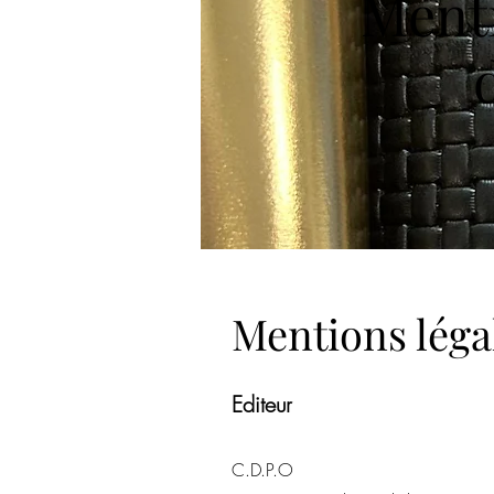
Menti
Mentions léga
Editeur
C.D.P.O