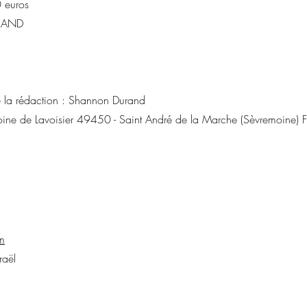
 euros
URAND
e la rédaction : Shannon Durand
toine de Lavoisier 49450 - Saint André de la Marche (Sèvremoine) 
m
raël