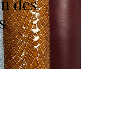
on des
s