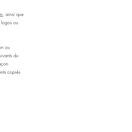
om
, ainsi que
, logos ou
ion ou
uivants du
façon
ents copiés