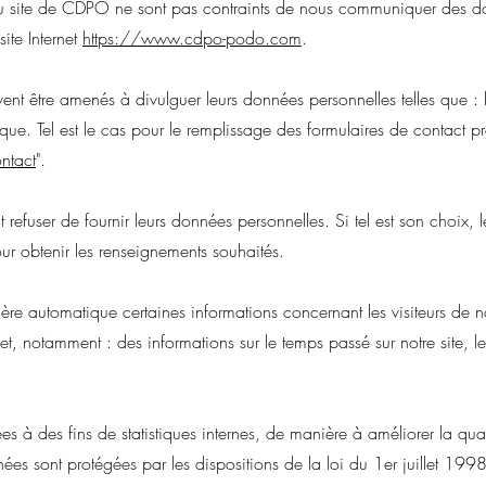
 du site de CDPO ne sont pas contraints de nous communiquer des 
site Internet
https://www.cdpo-podo.com
.
vent être amenés à divulguer leurs données personnelles telles que :
ique. Tel est le cas pour le remplissage des formulaires de contact pr
ntact
".
nt refuser de fournir leurs données personnelles. Si tel est son choix, l
our obtenir les renseignements souhaités.
e automatique certaines informations concernant les visiteurs de not
net, notamment : des informations sur le temps passé sur notre site, 
s à des fins de statistiques internes, de manière à améliorer la qua
ées sont protégées par les dispositions de la loi du 1er juillet 199