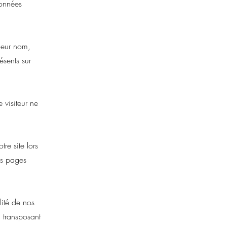
données
 leur nom,
ésents sur
e visiteur ne
re site lors
les pages
lité de nos
8 transposant