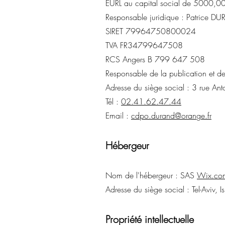
EURL au capital social de 5000,00
Responsable juridique : Patrice D
SIRET 79964750800024
TVA FR34799647508
RCS Angers B 799 647 508
Responsable de la publication et d
Adresse du siège social : 3 rue An
Tél :
02.41.62.
47.44
Email :
cdpo.durand@oran
ge.fr
Hébergeur
Nom de l'hébergeur : SAS
Wix.co
Adresse du siège social : Tel-Aviv, Is
Propriété intellectuelle