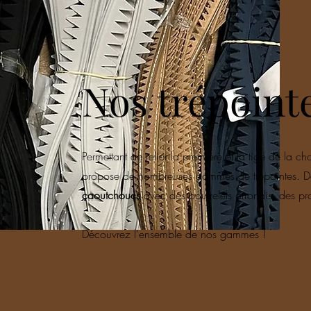
Nos trépoint
Permettant de relier la première et la tige de la c
propose
de nombreuses gammes
de trépointes. 
caoutchoucs
avec des bourrelets arrondis, des prof
Découvrez l'ensemble de nos gammes !