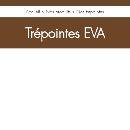
Accueil
> Nos produits >
Nos trépointes
Trépointes EVA