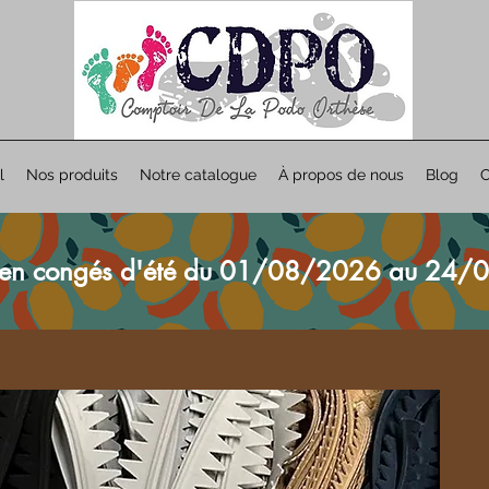
l
Nos produits
Notre catalogue
À propos de nous
Blog
C
en congés d'été du 01/08/2026 au 24/0