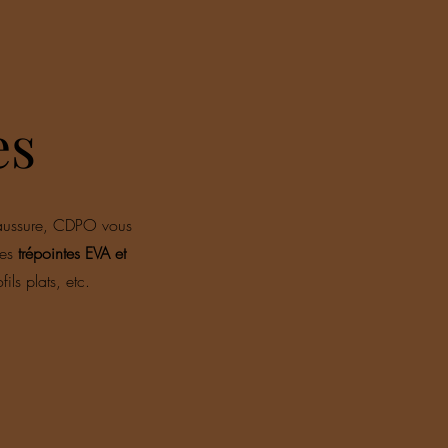
es
haussure,
CDPO vous
Des
trépointes EVA et
ils plats, etc.