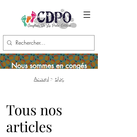
Nous sommes en congés
d'été du 01/08/2026 au
Accueil
>
Blog
24/08/2026 inclus
Tous nos
articles