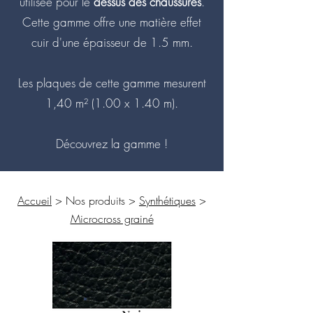
utilisée pour le
dessus des chaussures
.
Cette gamme offre une matière effet
cuir d'une épaisseur de 1.5 mm.
Les plaques de cette gamme mesurent
1,40 m² (1.00 x 1.40 m).
Découvrez la gamme !
Accueil
> Nos produits >
Synthétiques
>
Microcross grainé