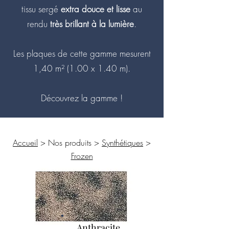
tissu sergé
extra douce et lisse
au
rendu
très brillant à la lumière
.
Les plaques de cette gamme mesurent
1,40 m² (1.00 x 1.40 m).
Découvrez la gamme !
Accueil
> Nos produits >
Synthétiques
>
Frozen
Anthracite