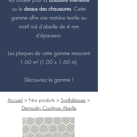
ou le
dessus des chaussures
. Cette
gamme offre une matière textile au
motif nid d'abeille de 4 mm
d'épaisseur.
Les plaques de cette gamme mesurent
1,60 m² (1.00 x 1.60 m).
Découvrez la gamme !
Accueil
> Nos produits >
Synthétiques
>
Dermodry Coolmax Abeille