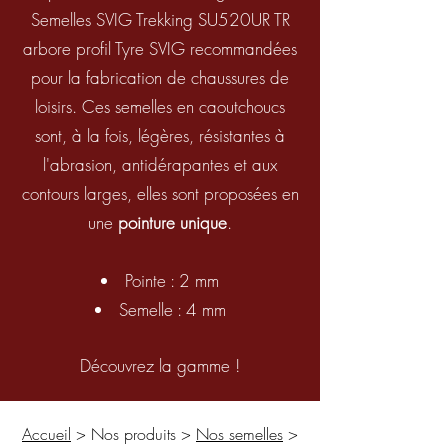
Semelles SVIG Trekking SU520UR TR
arbore profil Tyre SVIG recommandées
pour la fabrication de chaussures de
loisirs. Ces semelles en caoutchoucs
sont, à la fois, légères, résistantes à
l'abrasion, antidérapantes et aux
contours larges, elles sont proposées en
une
pointure unique
.
Pointe : 2 mm
Semelle : 4 mm
Découvrez la gamme !
Accueil
> Nos produits >
Nos semelles
>