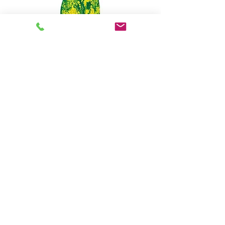
Vert - Jaune
La gamme de Semelles SVIG
Trekking SU520UR TR est
aussi à découvrir dans notre
catalogue