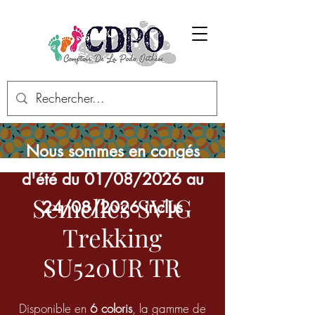
Nous sommes en congés
d'été du 01/08/2026 au
Semelles SVIG
24/08/2026 inclus
Trekking
SU520UR TR
Disponible en
6 coloris
, la gamme de