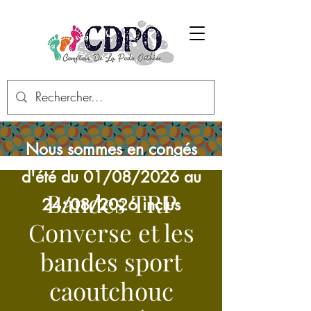
Nous sommes en congés
d'été du 01/08/2026 au
Bandes TRP
24/08/2026 inclus
Converse et les
bandes sport
caoutchouc