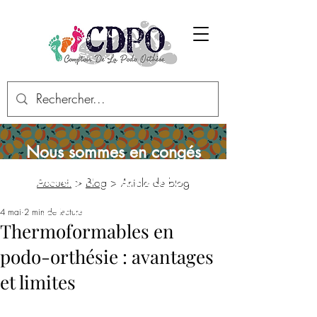
Nous sommes en congés
d'été du 01/08/2026 au
Accueil
>
Blog
> Article de blog
24/08/2026 inclus
4 mai
2 min de lecture
Thermoformables en
podo-orthésie : avantages
et limites