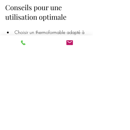
Conseils pour une 
utilisation optimale
Choisir un thermoformable adapté à 
la pathologie et au type de 
correction recherchée.
Contrôler précisément la température 
de formage pour éviter la 
déformation.
Associer avec des couches de 
mousse ou textile pour un confort et 
une absorption des chocs optimaux.
Prévoir un suivi régulier pour vérifier 
l’usure et ajuster le dispositif si 
nécessaire.
Conclusion