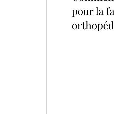
pour la f
orthopéd