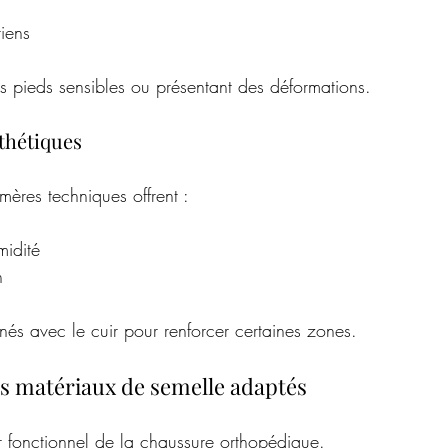
riens
es pieds sensibles ou présentant des déformations.
thétiques
ymères techniques offrent :
midité
n
nés avec le cuir pour renforcer certaines zones.
les matériaux de semelle adaptés
r fonctionnel de la chaussure orthopédique.