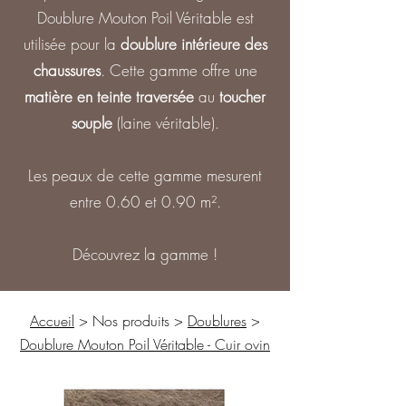
Doublure Mouton Poil Véritable est
utilisée pour la
doublure intérieure des
chaussures
. Cette gamme offre une
matière en teinte traversée
au
toucher
souple
(laine véritable).
Les peaux de cette gamme mesurent
entre
0.60 et 0.90 m².
Découvrez la gamme !
Accueil
> Nos produits >
Doublures
>
Doublure Mouton Poil Véritable - Cuir ovin