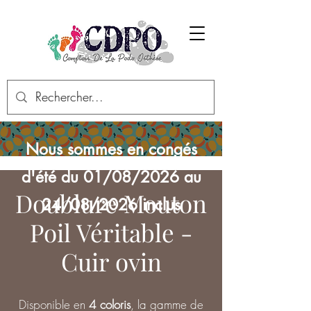
Nous sommes en congés
d'été du 01/08/2026 au
Doublure Mouton
24/08/2026 inclus
Poil Véritable -
Cuir ovin
Disponible en
4 coloris
, la gamme de